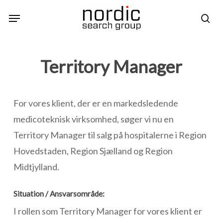
Skip
Menu
sea
to
main
content
Territory Manager
For vores klient, der er en markedsledende
medicoteknisk virksomhed, søger vi nu en
Territory Manager til salg på hospitalerne i Region
Hovedstaden, Region Sjælland og Region
Midtjylland.
Situation / Ansvarsområde:
I rollen som Territory Manager for vores klient er