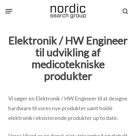
Skip
Menu
sea
to
main
content
Elektronik / HW Engineer
til udvikling af
medicotekniske
produkter
Vi søger en Elektronik / HW Engineer til at designe
hardware til vores nye produkter samt holde
elektronik i eksisterende produkter up to date.
Vores klient er en dansk ejet virksomhed og globalt