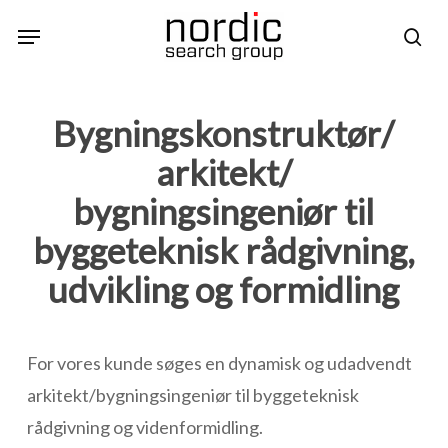
Skip
Menu
sea
to
main
content
Bygningskonstruktør/
arkitekt/
bygningsingeniør til
byggeteknisk rådgivning,
udvikling og formidling
For vores kunde søges en dynamisk og udadvendt
arkitekt/bygningsingeniør til byggeteknisk
rådgivning og videnformidling.