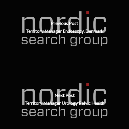
Previous Post
Territory Manager Endoscopy, Denmark
Next Post
Territory Manager Urology Pelvic Health