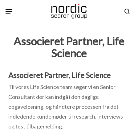
Skip
Menu
sea
to
main
content
Associeret Partner, Life
Science
Associeret Partner, Life Science
Til vores Life Science team søger vi en Senior
Consultant der kan indgå i den daglige
opgaveløsning, og håndtere processen fra det
indledende kundemøder til research, interviews
og test tilbagemelding.