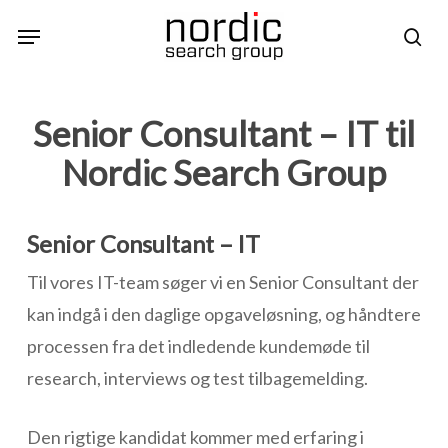
Skip
Menu
sea
to
main
content
Senior Consultant – IT til
Nordic Search Group
Senior Consultant – IT
Til vores IT-team søger vi en Senior Consultant der
kan indgå i den daglige opgaveløsning, og håndtere
processen fra det indledende kundemøde til
research, interviews og test tilbagemelding.
Den rigtige kandidat kommer med erfaring i