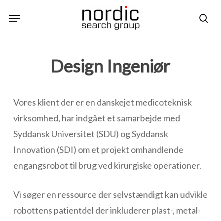
Skip
Menu
sea
to
main
content
Design Ingeniør
Vores klient der er en danskejet medicoteknisk
virksomhed, har indgået et samarbejde med
Syddansk Universitet (SDU) og Syddansk
Innovation (SDI) om et projekt omhandlende
engangsrobot til brug ved kirurgiske operationer.
Vi søger en ressource der selvstændigt kan udvikle
robottens patientdel der inkluderer plast-, metal-